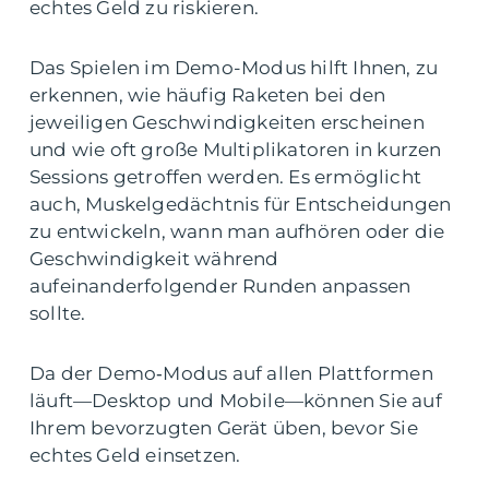
echtes Geld zu riskieren.
Das Spielen im Demo-Modus hilft Ihnen, zu
erkennen, wie häufig Raketen bei den
jeweiligen Geschwindigkeiten erscheinen
und wie oft große Multiplikatoren in kurzen
Sessions getroffen werden. Es ermöglicht
auch, Muskelgedächtnis für Entscheidungen
zu entwickeln, wann man aufhören oder die
Geschwindigkeit während
aufeinanderfolgender Runden anpassen
sollte.
Da der Demo‑Modus auf allen Plattformen
läuft—Desktop und Mobile—können Sie auf
Ihrem bevorzugten Gerät üben, bevor Sie
echtes Geld einsetzen.