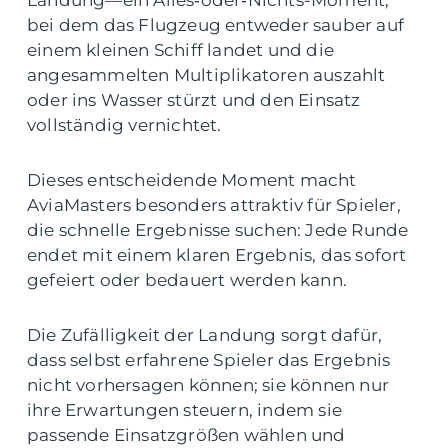
Landung—ein Alles‑oder‑Nichts-Moment,
bei dem das Flugzeug entweder sauber auf
einem kleinen Schiff landet und die
angesammelten Multiplikatoren auszahlt
oder ins Wasser stürzt und den Einsatz
vollständig vernichtet.
Dieses entscheidende Moment macht
AviaMasters besonders attraktiv für Spieler,
die schnelle Ergebnisse suchen: Jede Runde
endet mit einem klaren Ergebnis, das sofort
gefeiert oder bedauert werden kann.
Die Zufälligkeit der Landung sorgt dafür,
dass selbst erfahrene Spieler das Ergebnis
nicht vorhersagen können; sie können nur
ihre Erwartungen steuern, indem sie
passende Einsatzgrößen wählen und