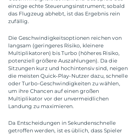
einzige echte Steuerungsinstrument; sobald
das Flugzeug abhebt, ist das Ergebnis rein
zufällig.
Die Geschwindigkeitsoptionen reichen von
langsam (geringeres Risiko, kleinere
Multiplikatoren) bis Turbo (höheres Risiko,
potenziell größere Auszahlungen). Da die
Sitzungen kurz und hochintensiv sind, neigen
die meisten Quick‑Play-Nutzer dazu, schnelle
oder Turbo-Geschwindigkeiten zu wählen,
um ihre Chancen auf einen großen
Multiplikator vor der unvermeidlichen
Landung zu maximieren.
Da Entscheidungen in Sekundenschnelle
getroffen werden, ist es üblich, dass Spieler