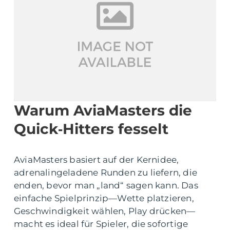
Warum AviaMasters die
Quick‑Hitters fesselt
AviaMasters basiert auf der Kernidee,
adrenalingeladene Runden zu liefern, die
enden, bevor man „land“ sagen kann. Das
einfache Spielprinzip—Wette platzieren,
Geschwindigkeit wählen, Play drücken—
macht es ideal für Spieler, die sofortige