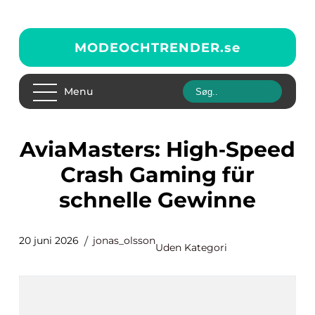
MODEOCHTRENDER.
se
Menu
AviaMasters: High‑Speed
Crash Gaming für
schnelle Gewinne
20 juni 2026
jonas_olsson
Uden Kategori