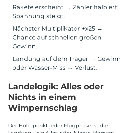
Rakete erscheint → Zähler halbiert;
Spannung steigt.
Nächster Multiplikator +x25 →
Chance auf schnellen großen
Gewinn.
Landung auf dem Träger → Gewinn
oder Wasser‑Miss → Verlust.
Landelogik: Alles oder
Nichts in einem
Wimpernschlag
Der Höhepunkt jeder Flugphase ist die