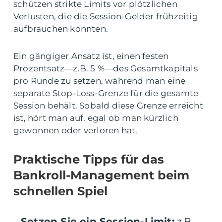
schützen strikte Limits vor plötzlichen
Verlusten, die die Session-Gelder frühzeitig
aufbrauchen könnten.
Ein gängiger Ansatz ist, einen festen
Prozentsatz—z.B. 5 %—des Gesamtkapitals
pro Runde zu setzen, während man eine
separate Stop‑Loss-Grenze für die gesamte
Session behält. Sobald diese Grenze erreicht
ist, hört man auf, egal ob man kürzlich
gewonnen oder verloren hat.
Praktische Tipps für das
Bankroll-Management beim
schnellen Spiel
Setzen Sie ein Session-Limit:
z.B.