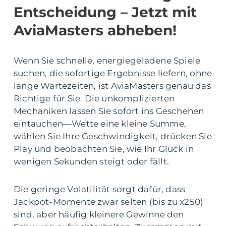
Entscheidung – Jetzt mit
AviaMasters abheben!
Wenn Sie schnelle, energiegeladene Spiele
suchen, die sofortige Ergebnisse liefern, ohne
lange Wartezeiten, ist AviaMasters genau das
Richtige für Sie. Die unkomplizierten
Mechaniken lassen Sie sofort ins Geschehen
eintauchen—Wette eine kleine Summe,
wählen Sie Ihre Geschwindigkeit, drücken Sie
Play und beobachten Sie, wie Ihr Glück in
wenigen Sekunden steigt oder fällt.
Die geringe Volatilität sorgt dafür, dass
Jackpot-Momente zwar selten (bis zu x250)
sind, aber häufig kleinere Gewinne den