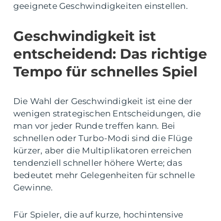
geeignete Geschwindigkeiten einstellen.
Geschwindigkeit ist
entscheidend: Das richtige
Tempo für schnelles Spiel
Die Wahl der Geschwindigkeit ist eine der
wenigen strategischen Entscheidungen, die
man vor jeder Runde treffen kann. Bei
schnellen oder Turbo-Modi sind die Flüge
kürzer, aber die Multiplikatoren erreichen
tendenziell schneller höhere Werte; das
bedeutet mehr Gelegenheiten für schnelle
Gewinne.
Für Spieler, die auf kurze, hochintensive