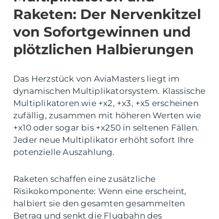
Raketen: Der Nervenkitzel
von Sofortgewinnen und
plötzlichen Halbierungen
Das Herzstück von AviaMasters liegt im
dynamischen Multiplikatorsystem. Klassische
Multiplikatoren wie +x2, +x3, +x5 erscheinen
zufällig, zusammen mit höheren Werten wie
+x10 oder sogar bis +x250 in seltenen Fällen.
Jeder neue Multiplikator erhöht sofort Ihre
potenzielle Auszahlung.
Raketen schaffen eine zusätzliche
Risikokomponente: Wenn eine erscheint,
halbiert sie den gesamten gesammelten
Betrag und senkt die Flugbahn des