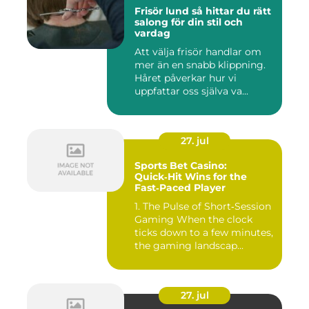
Frisör lund så hittar du rätt
salong för din stil och
vardag
Att välja frisör handlar om
mer än en snabb klippning.
Håret påverkar hur vi
uppfattar oss själva va...
27. jul
Sports Bet Casino:
Quick‑Hit Wins for the
Fast‑Paced Player
1. The Pulse of Short‑Session
Gaming When the clock
ticks down to a few minutes,
the gaming landscap...
27. jul