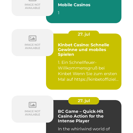
Mobile Casinos
1
27. jul
Kinbet Casino: Schnelle
Gewinne und mobiles
Spielen
1. Ein Schnellfeuer-
Willkommensgruß bei
Kinbet Wenn Sie zum ersten
Mal auf https://kinbetoffiziell-
d...
27. jul
BC Game – Quick‑Hit
Casino Action for the
Intense Player
In the whirlwind world of