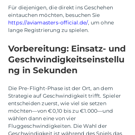
Für diejenigen, die direkt ins Geschehen
eintauchen möchten, besuchen Sie
https://aviamasters-official.de/
, um ohne
lange Registrierung zu spielen.
Vorbereitung: Einsatz- und
Geschwindigkeitseinstellu
ng in Sekunden
Die Pre-Flight-Phase ist der Ort, an dem
Strategie auf Geschwindigkeit trifft. Spieler
entscheiden zuerst, wie viel sie setzen
möchten—von €0,10 bis zu €1.000—und
wählen dann eine von vier
Fluggeschwindigkeiten. Die Wahl der
Geschwindigkeit ist während des Spiels das